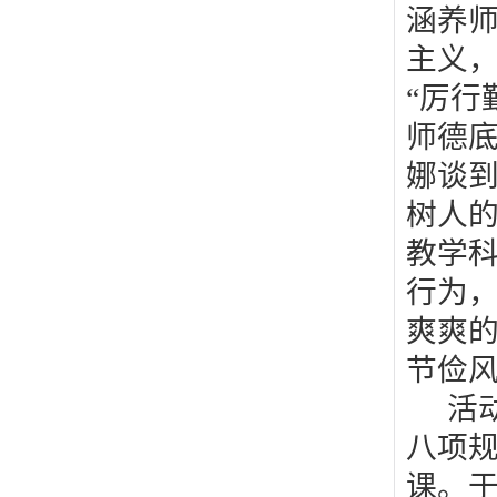
涵养师
主义，
“厉行
师德底
娜谈
树人
教学科
行为，
爽爽
节俭
活
八项
课。于