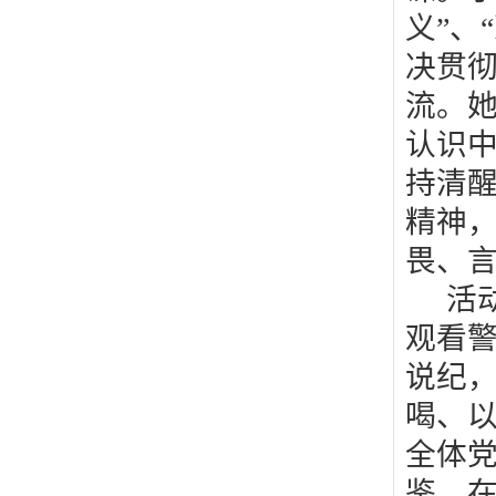
义”、
决贯彻
流。
认识
持清
精神
畏、
活
观看
说纪
喝、以
全体
鉴，