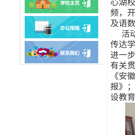
心湖校
频，
及语
活
传达
进一
有关
《安
报》
设教