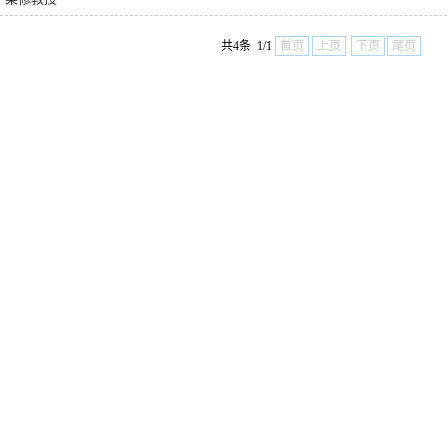
共4条 1/1
首页
上页
下页
尾页